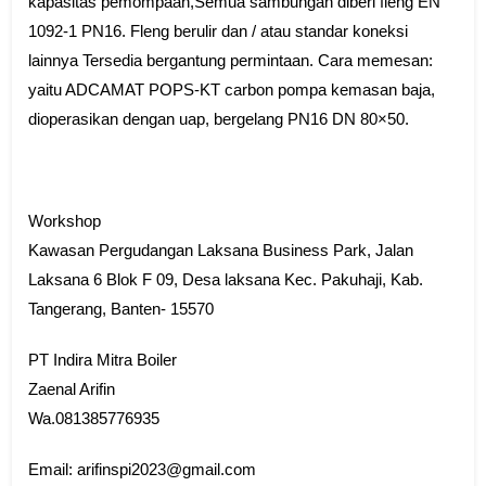
kapasitas pemompaan,Semua sambungan diberi fleng EN
1092-1 PN16. Fleng berulir dan / atau standar koneksi
lainnya Tersedia bergantung permintaan. Cara memesan:
yaitu ADCAMAT POPS-KT carbon pompa kemasan baja,
dioperasikan dengan uap, bergelang PN16 DN 80×50.
Workshop
Kawasan Pergudangan Laksana Business Park, Jalan
Laksana 6 Blok F 09, Desa laksana Kec. Pakuhaji, Kab.
Tangerang, Banten- 15570
PT Indira Mitra Boiler
Zaenal Arifin
Wa.081385776935
Email: arifinspi2023@gmail.com