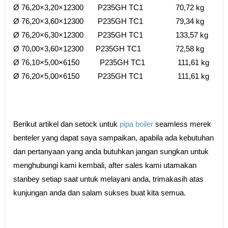
Ø 76,20×3,20×12300 P235GH TC1 70,72 kg
Ø 76,20×3,60×12300 P235GH TC1 79,34 kg
Ø 76,20×6,30×12300 P235GH TC1 133,57 kg
Ø 70,00×3,60×12300 P235GH TC1 72,58 kg
Ø 76,10×5,00×6150 P235GH TC1 111,61 kg
Ø 76,20×5,00×6150 P235GH TC1 111,61 kg
Berikut artikel dan setock untuk
pipa boiler
seamless merek
benteler yang dapat saya sampaikan, apabila ada kebutuhan
dan pertanyaan yang anda butuhkan jangan sungkan untuk
menghubungi kami kembali, after sales kami utamakan
stanbey setiap saat untuk melayani anda, trimakasih atas
kunjungan anda dan salam sukses buat kita semua.