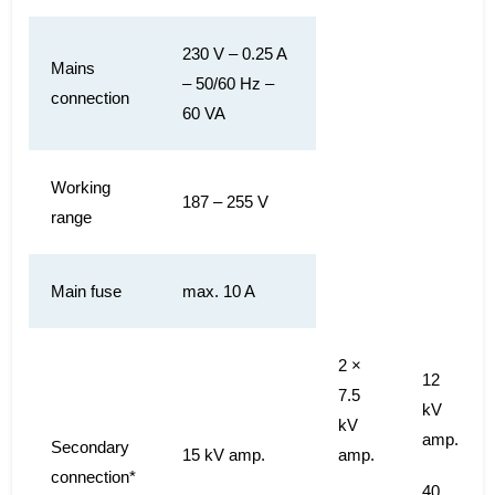
230 V – 0.25 A
Mains
– 50/60 Hz –
connection
60 VA
Working
187 – 255 V
range
Main fuse
max. 10 A
2 ×
12
7.5
kV
kV
amp.
Secondary
15 kV amp.
amp.
connection*
40