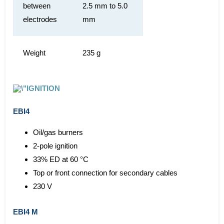
between
2.5 mm to 5.0
electrodes
mm
Weight
235 g
EBI4
Oil/gas burners
2-pole ignition
33% ED at 60 °C
Top or front connection for secondary cables
230 V
EBI4 M