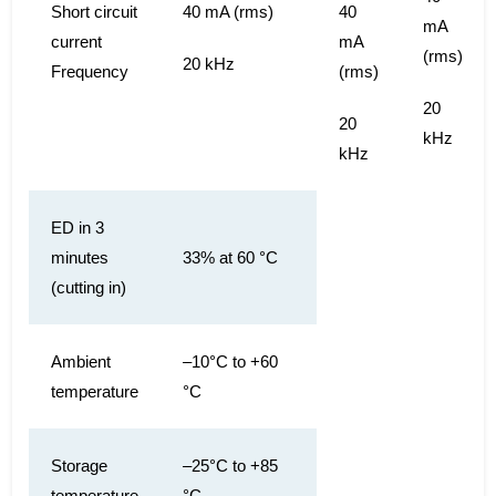
Short circuit
40 mA (rms)
40
mA
current
mA
(rms)
20 kHz
Frequency
(rms)
20
20
kHz
kHz
ED in 3
minutes
33% at 60 °C
(cutting in)
Ambient
–10°C to +60
temperature
°C
Storage
–25°C to +85
temperature
°C