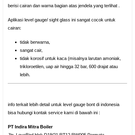
berisi cairan dan warna bagian atas jendela yang terlihat .
Aplikasi level gauge/ sight glass ini sangat cocok untuk
cairan:
tidak berwarna,
sangat cair,
tidak korosif untuk kaca (misalnya larutan amoniak,
trikloroetilen, uap air hingga 32 bar, 600 drajat atau
lebih.
info terkait lebih detail untuk level gauge bont di indonesia
bisa hubungi kontak service kami di bawah ini :
PT Indira Mitra Boiler
Jln. LoveBird blok D19/21 RT12 RW005 Permata